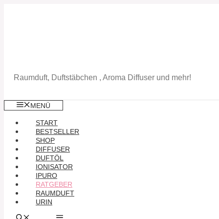
Zum
Inhalt
springen
Raumduft, Duftstäbchen , Aroma Diffuser und mehr!
MENÜ
START
BESTSELLER
SHOP
DIFFUSER
DUFTÖL
IONISATOR
IPURO
RATGEBER
RAUMDUFT
URIN