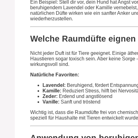
Ein Beispiel: Stell dir vor, dein Hund hat Angst 
beruhigendem Lavendel oder Kamille vernebelst,
natürlichen Düfte wirken wie ein sanfter Anker u
wiederherzustellen.
Welche Raumdüfte eignen 
Nicht jeder Duft ist für Tiere geeignet. Einige ät
Haustieren sogar toxisch sein. Aber keine Sorge 
wirkungsvoll sind.
Natürliche Favoriten:
Lavendel:
Beruhigend, fördert Entspannun
Kamille:
Reduziert Stress, hilft bei Nervosit
Zeder:
Erdend und angstlösend
Vanille:
Sanft und tröstend
Wichtig ist, dass die Raumdüfte frei von chemisc
speziell für Haushalte mit Tieren entwickelt wurde
Anwendung von beruhige