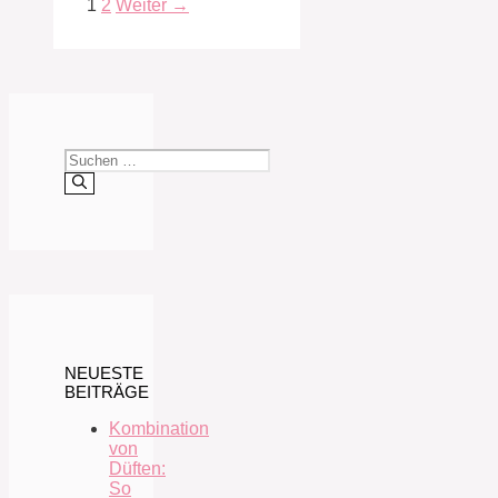
Seite
Seite
1
2
Weiter
→
Suchen
nach:
NEUESTE
BEITRÄGE
Kombination
von
Düften:
So