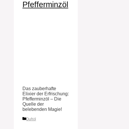
Pfefferminzöl
Das zauberhafte
Elixier der Erfrischung:
Pfefferminzöl – Die
Quelle der
belebenden Magie!
Kategorien
Duftöl