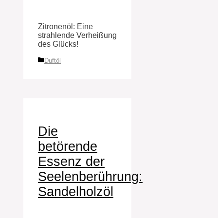
Zitronenöl: Eine
strahlende Verheißung
des Glücks!
Kategorien
Duftöl
Die
betörende
Essenz der
Seelenberührung:
Sandelholzöl