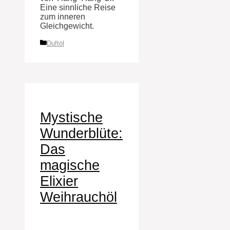
Eine sinnliche Reise
zum inneren
Gleichgewicht.
Kategorien
Duftöl
Mystische
Wunderblüte:
Das
magische
Elixier
Weihrauchöl