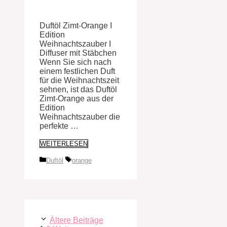
Duftöl Zimt-Orange I
Edition
Weihnachtszauber I
Diffuser mit Stäbchen
Wenn Sie sich nach
einem festlichen Duft
für die Weihnachtszeit
sehnen, ist das Duftöl
Zimt-Orange aus der
Edition
Weihnachtszauber die
perfekte …
WEITERLESEN
Kategorien
Schlagwörter
Duftöl
orange
Ältere Beiträge