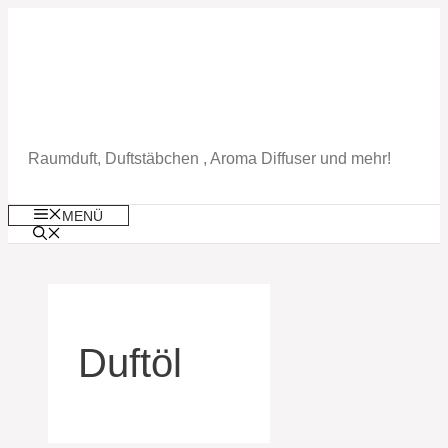
Zum
Inhalt
springen
Raumduft, Duftstäbchen , Aroma Diffuser und mehr!
MENÜ
Duftöl