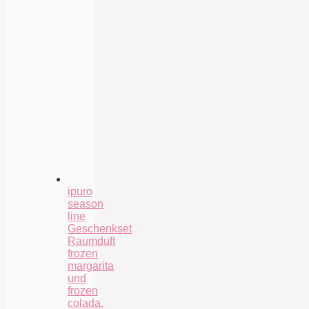
ipuro
season
line
Geschenkset
Raumduft
frozen
margarita
und
frozen
colada,