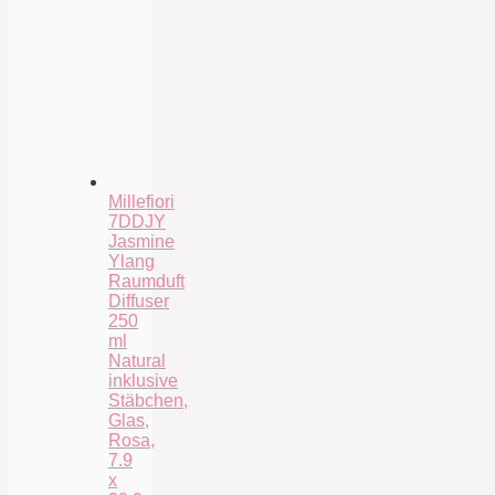
Millefiori
7DDJY
Jasmine
Ylang
Raumduft
Diffuser
250
ml
Natural
inklusive
Stäbchen,
Glas,
Rosa,
7.9
x