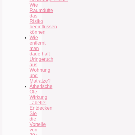
Wie
Raumdüfte
das
Risiko
beeinflussen
können
Wie
entfernt
man
dauerhaft
Uringeruch
aus
Wohnung
und
Matratze?
Ätherische
Öle
Wirkung
Tabelle:
Entdecken
Sie
die
Vorteile
von