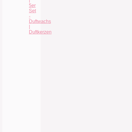
|
5er
Set
-
Duftwachs
|
Duftkerzen