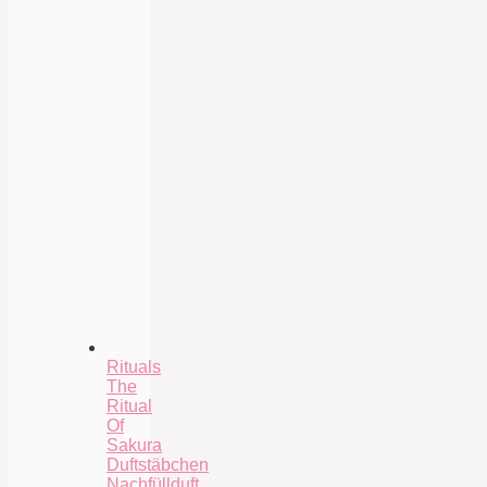
Rituals
The
Ritual
Of
Sakura
Duftstäbchen
Nachfüllduft,