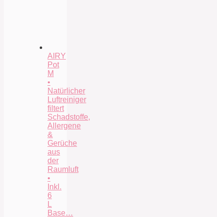
AIRY
Pot
M
•
Natürlicher
Luftreiniger
filtert
Schadstoffe,
Allergene
&
Gerüche
aus
der
Raumluft
•
Inkl.
6
L
Base…