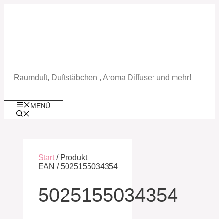
Zum
Inhalt
springen
Raumduft, Duftstäbchen , Aroma Diffuser und mehr!
MENÜ
Start
/ Produkt
EAN / 5025155034354
5025155034354